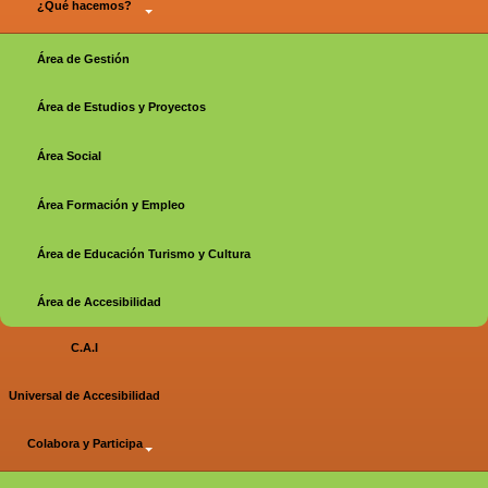
¿Qué hacemos?
Área de Gestión
Área de Estudios y Proyectos
Área Social
Área Formación y Empleo
Área de Educación Turismo y Cultura
Área de Accesibilidad
C.A.I
Universal de Accesibilidad
Colabora y Participa