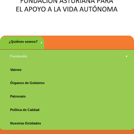
Menú principal
¿Quiénes somos?
Fundación
Valores
Órganos de Gobierno
Patronato
Política de Calidad
Nuestras Entidades