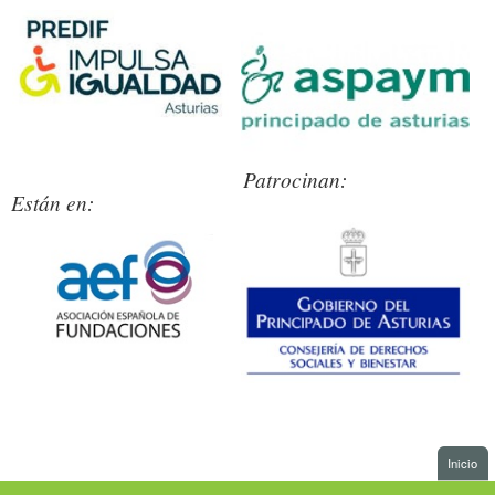
Presentación
Patrocinan:
Asp
Están en:
Presentación
Gobi
. I
Inicio