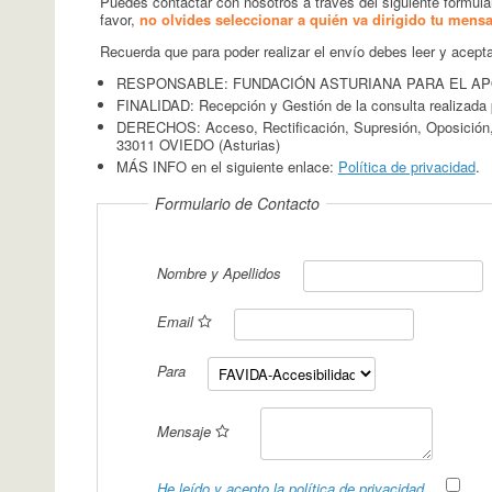
Puedes contactar con nosotros a través del siguiente formul
favor,
no olvides seleccionar a quién va dirigido tu mensa
Recuerda que para poder realizar el envío debes leer y acepta
RESPONSABLE: FUNDACIÓN ASTURIANA PARA EL APO
FINALIDAD: Recepción y Gestión de la consulta realizada 
DERECHOS: Acceso, Rectificación, Supresión, Oposición, Lim
33011 OVIEDO (Asturias)
MÁS INFO en el siguiente enlace:
Política de privacidad
.
Formulario de Contacto
Nombre y Apellidos
Email
Para
Mensaje
He leído y acepto la política de privacidad