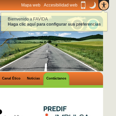
PA
.
Cambiar a vista p
.
Modalidad noc
Mapa web
Accesibilidad web
Móvil
Modo
DE
AC
nocturno
Bienvenido a FAVIDA
Síguenos
FAVIDA -
FAVIDA
Haga clic aquí para configurar sus preferencias
Canal Ético
Noticias
Contáctanos