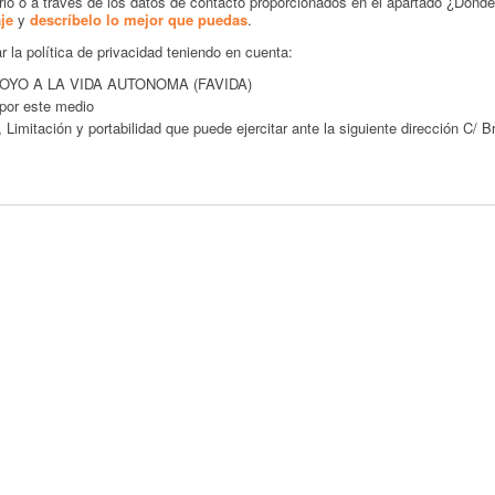
ario o a través de los datos de contacto proporcionados en el apartado ¿Dón
je
y
descríbelo lo mejor que puedas
.
r la política de privacidad teniendo en cuenta:
YO A LA VIDA AUTONOMA (FAVIDA)
por este medio
itación y portabilidad que puede ejercitar ante la siguiente dirección C/ Br