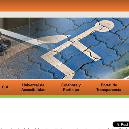
Universal de
Colabora y
Portal de
C.A.I
Accesibilidad
Participa
Transparencia
cha)