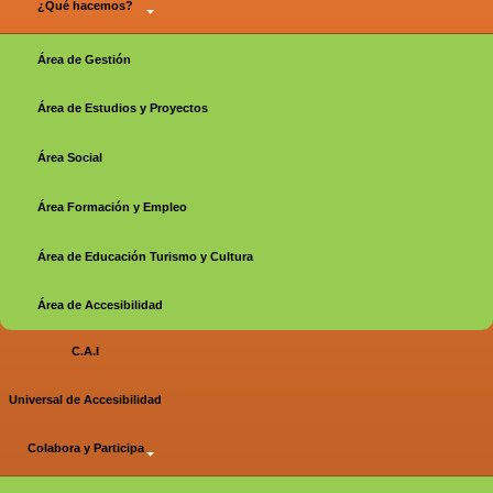
¿Qué hacemos?
Área de Gestión
Área de Estudios y Proyectos
Área Social
Área Formación y Empleo
Área de Educación Turismo y Cultura
Área de Accesibilidad
C.A.I
Universal de Accesibilidad
Colabora y Participa