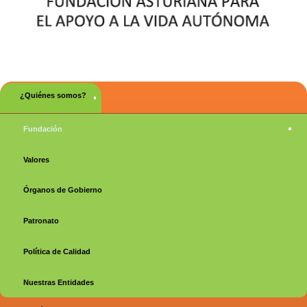
Menú principal
¿Quiénes somos?
Fundación
Valores
Órganos de Gobierno
Patronato
Política de Calidad
Nuestras Entidades