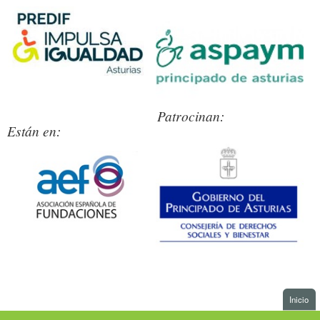
Presentación
Patrocinan:
Asp
Están en:
Presentación
Gobi
. I
Inicio